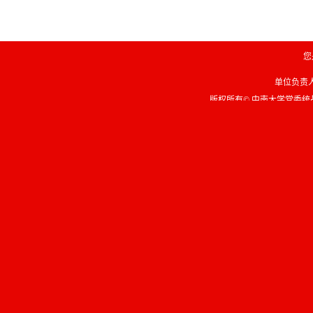
您
单位负责人联
版权所有© 中南大学党委统战部 Copyri