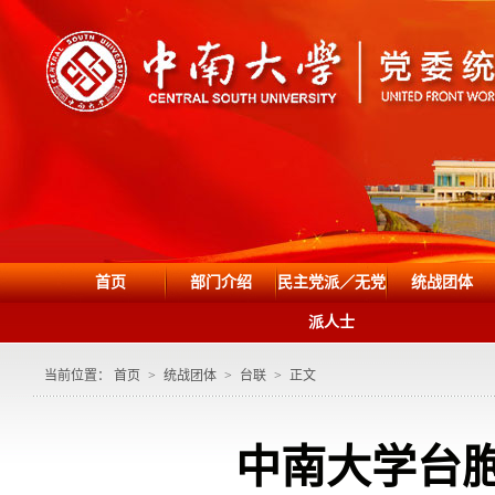
首页
部门介绍
民主党派／无党
统战团体
派人士
当前位置：
首页
>
统战团体
>
台联
>
正文
中南大学台