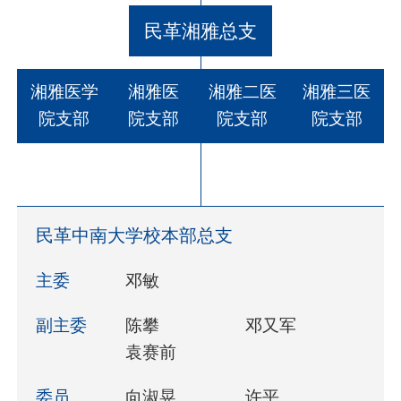
民革湘雅总支
湘雅医学
湘雅医
湘雅二医
湘雅三医
院支部
院支部
院支部
院支部
民革中南大学校本部总支
主委
邓敏
副主委
陈攀
邓又军
袁赛前
委员
向淑晃
许平