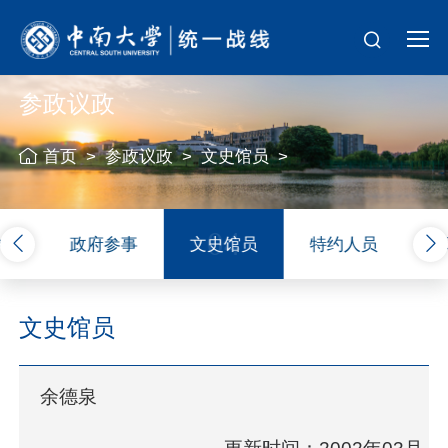
参政议政
首页
>
参政议政
>
文史馆员
>
04
外）
政府参事
文史馆员
特约人员
履
文史馆员
余德泉