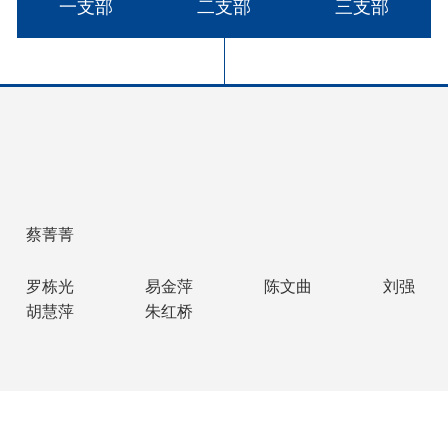
一支部
二支部
三支部
开放和现代化建设、坚持和发展中国共产党领导的多党合作
和扩大爱国统一战线、维护安定团结做了大量的工作。
民建各级组织带领广大成员，在各类企业、教育和研究
量。与此同时，充分发挥自身的优势和特点，积极开展智力
的活动，成立了中华思源工程扶贫基金会，使本会的扶贫工
投资论坛和非公有制经济发展论坛已经成为本会的知名品牌
主义市场经济，促进非公有制经济健康发展，推动社会主义
献。民建中央还创办了民主与建设出版社、《经济界》杂志，
蔡菁菁
民建积极开展联谊工作，加强同港澳各界特别是工商、
台湾各界人士的联络与交往，促进两岸同胞感情更融洽、合作
罗栋光
易金萍
陈文曲
刘强
稳定，促进祖国统一。发展与外国有关政党、团体的友好往
胡慧萍
朱红桥
人才，取得了显著成绩，受到社会的普遍赞誉，为扩大对外
界和平作出了自己的努力。
民建在全国30个省、自治区、直辖市和大中城市都建立了组织
济界会员占77.2%，企业界会员占63%，新的社会阶层人士占