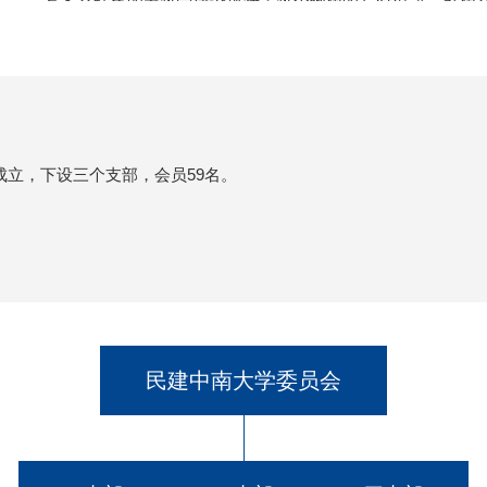
有本会特色的参政党建设规律：政治纲领的与时俱进，引领
展；履职能力的与时俱进，巩固会的参政党地位。1945年1
业者和有联系的知识分子，发起人有黄炎培、胡厥文、章乃
主义革命斗争。1948年，民建响应中国共产党5月1日关于
解放区参加筹备工作。1949年9月民建代表出席了中国人民
选举中央人民政府，为中华人民共和国的建立作出了贡献。
年成立，下设三个支部，会员59名。
新中国成立后，民建确定了接受中国共产党领导、为社
作，为巩固人民民主专政，恢复和发展经济，特别是实现从
义工商业的社会主义改造，确立社会主义制度，发挥了重要的
进入改革开放和现代化建设新的时期以来，民建各级组
神，坚定不移地贯彻社会主义初级阶段的基本路线，坚持中
照、荣辱与共”的方针，积极履行参政议政和民主监督职能，
民建中南大学委员会
协商，参与国家事务的管理，参与国家方针、政策、法律、
别是近年来，围绕国家经济建设和社会发展的重大问题，认
型、环境友好型社会，鼓励、引导非公有制经济发展，统筹
体制改革，推动区域协调发展等重大问题，深入调查研究，