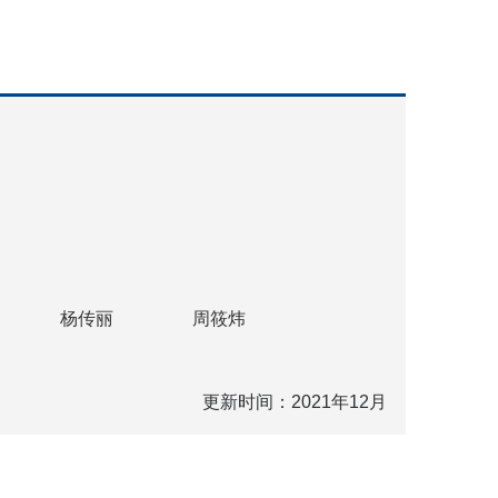
和政治协商制度、发展社会主义民主和法制建设、巩固
部门、政府和社会管理等各个工作岗位上积极贡献力
扶贫、非公有制经济发展、职业教育、社会公益等方面
作提升到一个新高度；每年与有关部门联合举办的风险
，产生了积极的社会影响。长期以来，民建在发展社会
新农村建设，统筹区域协调发展等方面作出了积极贡
开通了民建网站。
教育等专业界人士的联系。加强与主张发展两岸关系的
更深化。坚决反对“台独”分裂活动，维护两岸关系和平
杨传丽
周筱炜
来和合作，增进相互了解，协助政府引进资金、技术和
开放，促进港澳繁荣稳定、推进祖国和平统一、维护世
更新时间：2021年12月
。截至2020年6月底，全会共有会员204035人，经
15.9%，担任政府和司法机关处级以上领导职务的2350