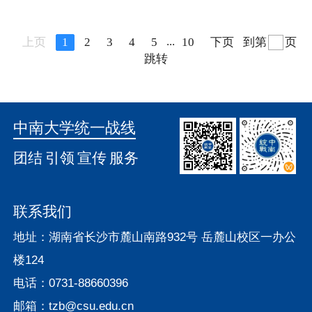
...
上页
1
2
3
4
5
10
下页
到第
页
跳转
中南大学统一战线
团结
引领
宣传
服务
联系我们
地址：湖南省长沙市麓山南路932号 岳麓山校区一办公
楼124
电话：0731-88660396
邮箱：tzb@csu.edu.cn