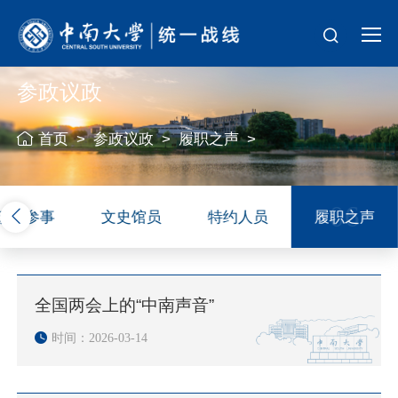
参政议政
首页
>
参政议政
>
履职之声
>
06
政府参事
文史馆员
特约人员
履职之声
全国两会上的“中南声音”
时间：2026-03-14