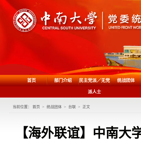
首页
部门介绍
民主党派／无党
统战团体
派人士
当前位置：
首页
>
统战团体
>
台联
>
正文
【海外联谊】中南大学